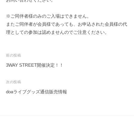
ー
ス
※ご同伴者様のみのご入場はできません。
情
またご同伴者が会員様であっても、お申込された会員様の代
報
理としての参加は認めませんのでご注意ください。
や
ラ
イ
投
前の投稿
ブ
稿
・
3WAY STREET開催決定！！
イ
ナ
ベ
ビ
次の投稿
ン
ゲ
doaライブグッズ通信販売情報
ト
ー
情
シ
報
ョ
な
ン
ど
最