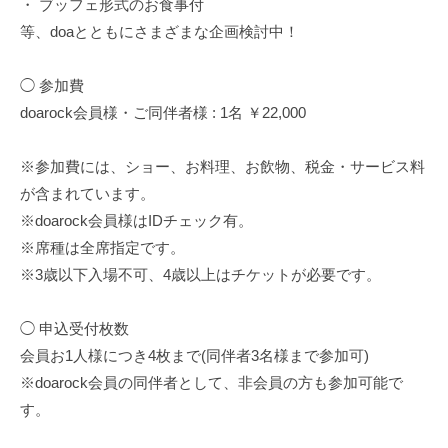
・ ブッフェ形式のお食事付
と
等、doaとともにさまざまな企画検討中！
に
メ
イ
◯ 参加費
ン
doarock会員様・ご同伴者様 : 1名 ￥22,000
ヴ
ォ
※参加費には、ショー、お料理、お飲物、税金・サービス料
ー
が含まれています。
カ
※doarock会員様はIDチェック有。
ル
※席種は全席指定です。
が
※3歳以下入場不可、4歳以上はチケットが必要です。
変
わ
◯ 申込受付枚数
る
会員お1人様につき4枚まで(同伴者3名様まで参加可)
と
※doarock会員の同伴者として、非会員の方も参加可能で
い
す。
う
特