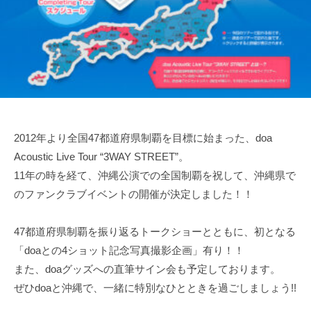
オ
制
f
e
フ
作
i
–
ィ
と
c
d
シ
ラ
i
ャ
o
a
イ
ル
l
ブ
a
サ
活
オ
イ
動
フ
ト
2012年より全国47都道府県制覇を目標に始まった、doa
を
ィ
Acoustic Live Tour “3WAY STREET”。
行
シ
11年の時を経て、沖縄公演での全国制覇を祝して、沖縄県で
い
ャ
のファンクラブイベントの開催が決定しました！！
彼
ル
ら
サ
に
47都道府県制覇を振り返るトークショーとともに、初となる
イ
し
「doaとの4ショット記念写真撮影企画」有り！！
か
ト
また、doaグッズへの直筆サイン会も予定しております。
生
ぜひdoaと沖縄で、一緒に特別なひとときを過ごしましょう!!
み