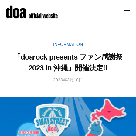
ュ
コ
ー
o
ン
a
メ
ニ
テ
o
d
メ
ュ
f
ン
ー
o
ジ
f
ツ
ャ
a
i
INFORMATION
へ
ー
o
c
ス
デ
「doarock presents ファン感謝祭
f
i
キ
ビ
a
f
2023 in 沖縄」開催決定!!
ッ
ュ
l
i
ー
プ
s
2023年3月16日
b
c
以
i
y
i
来
t
d
a
、
e
o
精
l
–
a
力
d
s
-
的
o
o
i
a
に
f
t