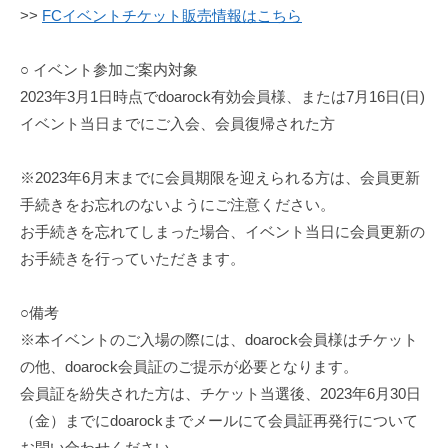
長
>>
FCイベントチケット販売情報はこちら
を
持
○ イベント参加ご案内対象
つ
2023年3月1日時点でdoarock有効会員様、または7月16日(日)
ア
イベント当日までにご入会、会員復帰された方
ー
テ
※2023年6月末までに会員期限を迎えられる方は、会員更新
ィ
手続きをお忘れのないようにご注意ください。
ス
お手続きを忘れてしまった場合、イベント当日に会員更新の
ト
お手続きを行っていただきます。
「
d
o
○備考
a
※本イベントのご入場の際には、doarock会員様はチケット
」
の他、doarock会員証のご提示が必要となります。
の
会員証を紛失された方は、チケット当選後、2023年6月30日
リ
（金）までにdoarockまでメールにて会員証再発行について
リ
お問い合わせください。