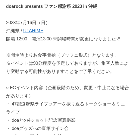
出
doarock presents ファン感謝祭 2023 in 沖縄
せ
な
2023年7月16日（日）
い
沖縄県 /
UTAHIME
3
開場 12:00 開演13:00 ※開場時間が変更になりました※
声
の
※開場時よりお食事開始（ブッフェ形式）となります。
コ
ー
※イベントは90分程度を予定しておりますが、集客人数によ
ラ
り変動する可能性がありますことをご了承ください。
ス
ワ
○ FCイベント内容（企画段階のため、変更・中止になる場合
ー
があります）
ク
・ 47都道府県ライブツアーを振り返るトークショー＆ミニ
と
ライブ
楽
・ doaとの4ショット記念写真撮影
曲
・ doaグッズへの直筆サイン会
ご