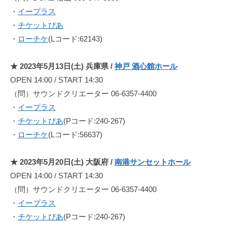
出
・
イープラス
せ
・
チケットぴあ
な
・
ローチケ
(Lコード:62143)
い
3
★ 2023年5月13日(土) 兵庫県 /
神戸 酒心館ホール
声
OPEN 14:00 / START 14:30
の
コ
（問）サウンドクリエーター 06-6357-4400
ー
・
イープラス
ラ
・
チケットぴあ
(Pコード:240-267)
ス
・
ローチケ
(Lコード:56637)
ワ
ー
★ 2023年5月20日(土) 大阪府 /
南港サンセットホール
ク
OPEN 14:00 / START 14:30
と
（問）サウンドクリエーター 06-6357-4400
楽
・
イープラス
曲
・
チケットぴあ
(Pコード:240-267)
ご