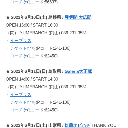
・
ローチケ
(Lコード:56637)
と
に
メ
★ 2023年6月10日(土) 島根県 /
興雲閣 大広間
イ
OPEN 16:00 / START 16:30
ン
（問） YUMEBANCHI(岡山) 086-231-3531
ヴ
・
イープラス
ォ
・
チケットぴあ
(Pコード:241-196)
ー
・
ローチケ
(Lコード:62450)
カ
ル
★ 2023年6月11日(日) 鳥取県 /
Galeria大正蔵
が
OPEN 14:00 / START 14:30
変
（問） YUMEBANCHI(岡山) 086-231-3531
わ
・
イープラス
る
・
チケットぴあ
(Pコード:241-196)
と
・
ローチケ
(Lコード:62450)
い
う
特
★ 2023年6月17日(土) 山形県 /
灯蔵オビハチ
THANK YOU