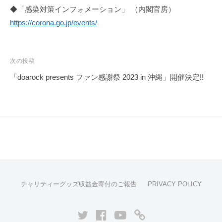
◆「感染対策インフォメーション」 （内閣官房）
https://corona.go.jp/events/
投
次の投稿
稿
「doarock presents ファン感謝祭 2023 in 沖縄」開催決定!!
ナ
ビ
ゲ
ー
シ
ョ
ン
チャリティーグッズ収益金寄付のご報告
PRIVACY POLICY
twitter
facebook
YouTube
GOODS