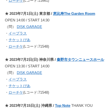
・
ローチケ
(Lコード:11661)
ー
ス
★ 2023年7月1日(土) 東京都 /
恵比寿The Garden Room
情
OPEN 14:00 / START 14:30
報
（問）
DISK GARAGE
や
・
イープラス
ラ
・
チケットぴあ
イ
ブ
・
ローチケ
(Lコード:71548)
・
イ
★ 2023年7月2日(日) 神奈川県 /
秦野市タウンニュースホール
ベ
OPEN 13:30 / START 14:00
ン
（問）
DISK GARAGE
ト
・
イープラス
情
・
チケットぴあ
報
・
ローチケ
(Lコード:71548)
な
ど
★ 2023年7月15日(土) 沖縄県 /
Top Note
THANK YOU
最