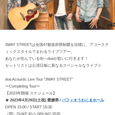
オ
制
e
c
フ
作
i
–
ィ
と
a
d
シ
ラ
l
ャ
o
イ
ル
ブ
a
サ
活
オ
イ
3WAY STREETは全国47都道府県制覇を目標に、アコーステ
動
フ
ト
ィックスタイルでまわるライブツアー。
を
ィ
あなたが住んでいる街へdoaが歌いに行きます！
行
シ
セットリストは公演日毎に異なるスペシャルなライブ☆
い
ャ
彼
ル
ら
doa Acoustic Live Tour “3WAY STREET”
サ
に
〜Completing Tour〜
イ
し
【2023年開催 スケジュール】
か
ト
★ 2023年4月29日(土祝) 愛媛県 /
パフィオうわじまホール
生
OPEN 15:00 / START 15:30
み
（問）DUKE 松山 089-947-3535