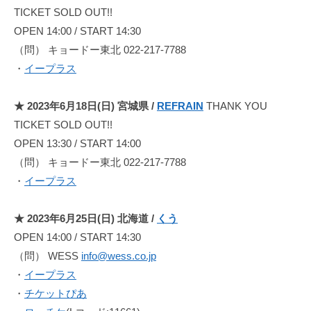
長
TICKET SOLD OUT!!
を
OPEN 14:00 / START 14:30
持
（問） キョードー東北 022-217-7788
つ
・
イープラス
ア
ー
★ 2023年6月18日(日) 宮城県 /
REFRAIN
THANK YOU
テ
TICKET SOLD OUT!!
ィ
OPEN 13:30 / START 14:00
ス
（問） キョードー東北 022-217-7788
ト
・
イープラス
「
d
o
★ 2023年6月25日(日) 北海道 /
くう
a
OPEN 14:00 / START 14:30
」
（問） WESS
info@wess.co.jp
の
・
イープラス
リ
・
チケットぴあ
リ