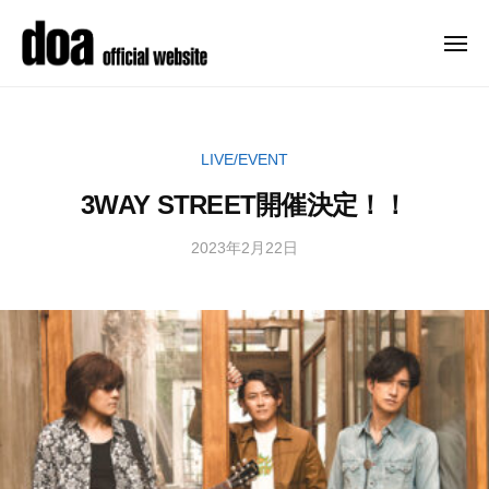
ュ
コ
ー
o
ン
a
メ
ニ
テ
o
d
メ
ュ
f
ン
ー
o
ジ
f
ツ
ャ
a
i
LIVE/EVENT
へ
ー
o
c
ス
デ
3WAY STREET開催決定！！
f
i
キ
ビ
a
f
ッ
ュ
2023年2月22日
b
l
i
y
ー
プ
s
c
d
以
i
i
o
来
t
a
a
、
e
-
精
l
–
o
力
d
s
f
的
o
i
f
a
に
t
i