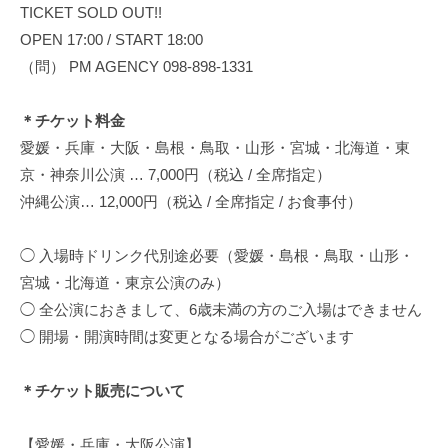
TICKET SOLD OUT!!
新
OPEN 17:00 / START 18:00
情
報
（問） PM AGENCY 098-898-1331
を
お
＊チケット料金
知
愛媛・兵庫・大阪・島根・鳥取・山形・宮城・北海道・東
ら
京・神奈川公演 … 7,000円（税込 / 全席指定）
せ
沖縄公演… 12,000円（税込 / 全席指定 / お食事付）
し
ま
◯ 入場時ドリンク代別途必要（愛媛・島根・鳥取・山形・
す
宮城・北海道・東京公演のみ）
。
◯ 全公演におきまして、6歳未満の方のご入場はできません
◯ 開場・開演時間は変更となる場合がございます
＊チケット販売について
【愛媛・兵庫・大阪公演】