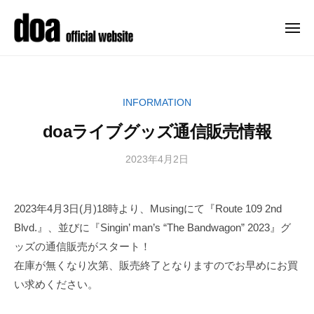
ュ
コ
ー
o
ン
a
メ
ニ
テ
o
d
メ
ュ
f
ン
ー
o
ジ
f
ツ
ャ
a
i
INFORMATION
へ
ー
o
c
ス
デ
doaライブグッズ通信販売情報
f
i
キ
ビ
a
f
ッ
ュ
2023年4月2日
b
l
i
y
ー
プ
s
c
d
以
i
2023年4月3日(月)18時より、Musingにて『Route 109 2nd
i
o
来
t
Blvd.』、並びに『Singin’ man’s “The Bandwagon” 2023』グ
a
a
、
e
-
ッズの通信販売がスタート！
精
l
–
o
在庫が無くなり次第、販売終了となりますのでお早めにお買
力
d
s
f
的
o
い求めください。
i
f
a
に
t
i