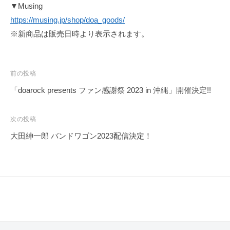
オ
制
▼Musing
e
c
フ
作
https://musing.jp/shop/doa_goods/
i
–
ィ
と
※新商品は販売日時より表示されます。
a
d
シ
ラ
l
ャ
o
イ
ル
ブ
a
投
前の投稿
サ
活
オ
稿
イ
「doarock presents ファン感謝祭 2023 in 沖縄」開催決定!!
動
フ
ト
ナ
を
ィ
ビ
行
次の投稿
シ
い
ゲ
大田紳一郎 バンドワゴン2023配信決定！
ャ
彼
ー
ル
ら
シ
サ
に
ョ
イ
し
ン
か
ト
生
み