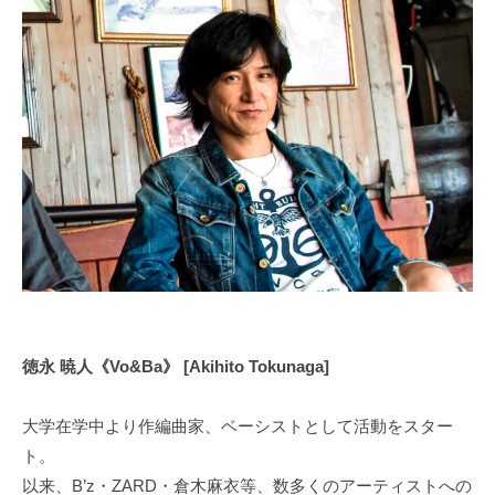
–
オ
制
e
フ
作
Akihito
–
ィ
と
Tokunaga
d
シ
ラ
ャ
o
イ
2024
ル
ブ
a
年
サ
活
オ
8
イ
動
フ
月
ト
を
5
ィ
行
日
シ
い
by
ャ
彼
doa-
ル
ら
official
サ
に
徳永 暁人《Vo&Ba》 [Akihito Tokunaga]
イ
し
か
ト
大学在学中より作編曲家、ベーシストとして活動をスター
生
ト。
み
以来、B’z・ZARD・倉木麻衣等、数多くのアーティストへの