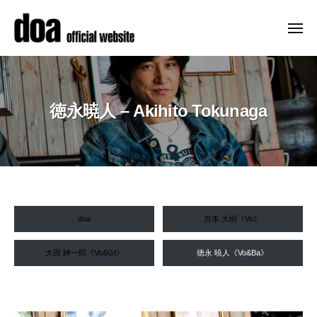
ュ
コ
ー
o
ン
a
メ
ニ
テ
o
d
メ
ュ
f
ン
ー
o
ジ
f
ツ
ャ
a
i
へ
徳永暁人 – Akihito Tokunaga
ー
o
c
ス
デ
f
i
キ
ビ
a
f
ッ
ュ
l
i
ー
プ
s
c
以
i
i
徳
来
t
doa
吉本 大樹《Vo》
a
、
e
永
精
l
–
大田 紳一郎《Vo&Gt》
徳永 暁人《Vo&Ba》
暁
力
d
s
的
o
人
i
a
に
t