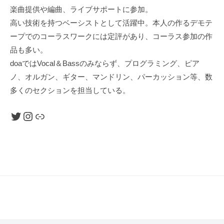
出
楽曲提供や編曲、ライブサポートに参加。
せ
高い技術を持つベーシストとして活躍中。本人の作るデモテ
な
ープでのコーラスワークには定評があり、コーラス参加の作
い
品も多い。
3
doaではVocal＆Bassのみならず、プログラミング、ピア
声
ノ、オルガン、ギター、マンドリン、パーカッション等、数
の
多くのセクションを担当している。
コ
ー
Twitter
Instagram
リンク
ラ
ス
ワ
ー
ク
と
楽
曲
ご