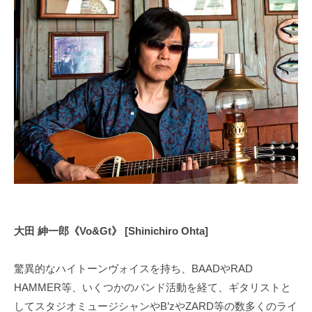
郎
オ
制
e
フ
作
–
–
ィ
と
Shinichiro
d
シ
ラ
ャ
o
イ
Ohta
ル
ブ
a
サ
2024
活
オ
イ
年
動
フ
ト
8
を
ィ
月
行
シ
5
い
ャ
日
彼
by
ル
ら
doa-
サ
に
大田 紳一郎《Vo&Gt》 [Shinichiro Ohta]
official
イ
し
か
ト
驚異的なハイトーンヴォイスを持ち、BAADやRAD
生
HAMMER等、いくつかのバンド活動を経て、ギタリストと
み
してスタジオミュージシャンやB’zやZARD等の数多くのライ