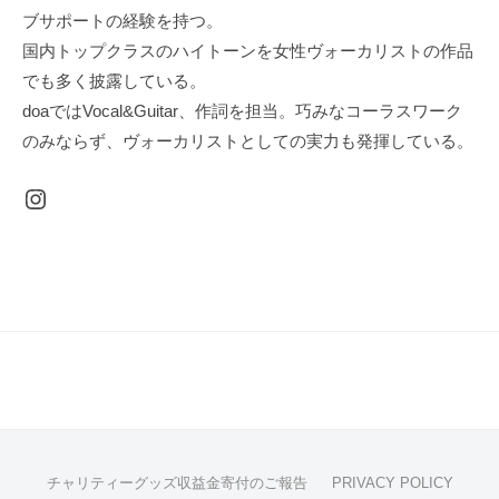
出
ブサポートの経験を持つ。
せ
国内トップクラスのハイトーンを女性ヴォーカリストの作品
な
でも多く披露している。
い
doaではVocal&Guitar、作詞を担当。巧みなコーラスワーク
3
のみならず、ヴォーカリストとしての実力も発揮している。
声
の
Instagram
コ
ー
ラ
ス
ワ
ー
ク
と
楽
曲
ご
チャリティーグッズ収益金寄付のご報告
PRIVACY POLICY