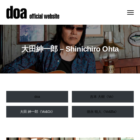
ュ
コ
ー
o
ン
a
メ
ニ
テ
o
d
メ
ュ
f
ン
ー
o
ジ
f
ツ
ャ
a
i
へ
大田紳一郎 – Shinichiro Ohta
ー
o
c
ス
デ
f
i
キ
ビ
a
f
ッ
ュ
l
i
ー
プ
s
c
以
i
i
大
来
t
doa
吉本 大樹《Vo》
a
、
e
田
精
l
–
大田 紳一郎《Vo&Gt》
徳永 暁人《Vo&Ba》
紳
力
d
s
的
o
一
i
a
に
t