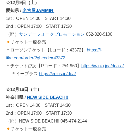
☆12月9日（土）
長
愛知県 /
名古屋JAMMIN’
を
持
1st：OPEN 14:00 START 14:30
つ
2nd：OPEN 17:00 START 17:30
ア
（問）
サンデーフォークプロモーション
052-320-9100
ー
チケット一般発売
テ
＊ローソンチケット【Lコード：43372】
https://l-
ィ
tike.com/order/?gLcode=43372
ス
＊チケットぴあ【Pコード：254-960】
https://w.pia.jp/t/doa-a/
ト
＊イープラス
https://eplus.jp/doa/
「
d
☆12月16日（土）
o
神奈川県 /
NEW SIDE BEACH!!
a
1st：OPEN 14:00 START 14:30
」
2nd：OPEN 17:00 START 17:30
の
リ
（問）NEW SIDE BEACH!! 045-474-2144
リ
チケット一般発売