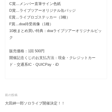
C賞…メンバー直筆サイン色紙
D賞…ライブツアーオリジナル缶バッジ
E賞…ライブロゴステッカー（3種）
F賞…doa待受画像（1種）
10枚まとめ買い特典：doaライブツアーオリジナルピッ
ク
販売価格：1回 500円
開催記念くじのお支払方法：現金・クレジットカー
ド・交通系IC・QUICPay・iD
投
前の投稿
稿
大田紳一郎ソロライブ開催決定！！
ナ