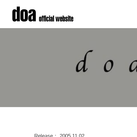
コ
o
ン
a
テ
o
d
メ
f
ン
ジ
o
f
ツ
ャ
a
i
へ
ー
o
c
ス
デ
i
f
キ
ビ
a
f
ッ
ュ
l
i
プ
ー
s
c
以
i
i
来
t
、
a
e
精
–
l
キ
力
d
Release： 2005.11.02