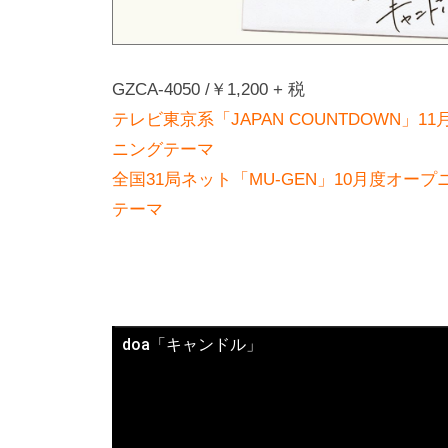
official
に
サ
し
イ
か
ト
GZCA-4050 /￥1,200 + 税
生
み
テレビ東京系「JAPAN COUNTDOWN」1
出
ニングテーマ
せ
全国31局ネット「MU-GEN」10月度オープ
な
テーマ
い
3
声
の
doa「キャンドル」
コ
ー
ラ
ス