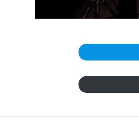
カ
ル
が
変
わ
る
と
い
う
特
長
を
持
つ
ア
ー