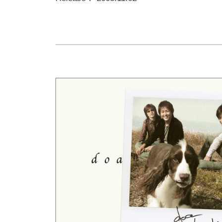
s
的
o
ャ
i
に
a
t
制
オ
ン
e
作
フ
ド
–
ィ
と
シ
ラ
d
ル
ャ
イ
o
ル
ブ
a
2023
サ
活
年
オ
イ
動
8
フ
ト
を
月
ィ
行
10
シ
い
日
彼
ャ
by
ら
doa-
ル