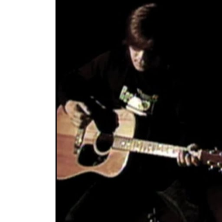
ワ
ー
ク
と
楽
曲
ご
と
に
メ
イ
ン
ヴ
ォ
ー