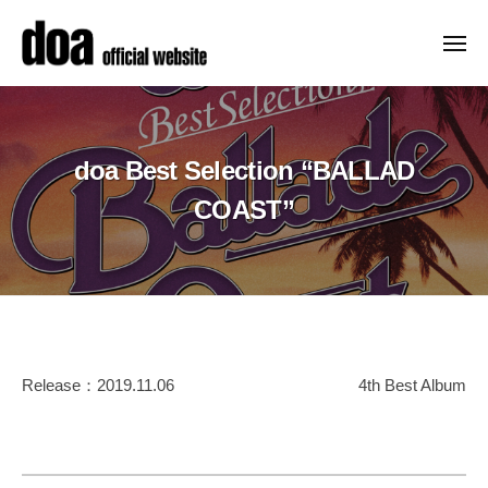
ュ
コ
ー
o
ン
a
メ
ニ
テ
o
d
メ
ュ
f
ン
ー
o
ジ
f
ツ
ャ
a
i
へ
doa Best Selection “BALLAD
ー
o
c
ス
デ
f
COAST”
i
キ
ビ
a
f
ッ
ュ
l
i
ー
プ
s
c
以
i
i
来
t
a
、
e
doa
Release：2019.11.06
4th Best Album
精
l
–
Best
力
d
s
的
o
Selection
i
a
に
t