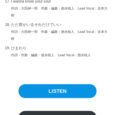
I wanna know your soul
ー
作詞：大田紳一郎 作曲・編曲：徳永暁人 Lead Vocal：吉本大
ス
樹
情
報
ただ君がいるそれだけでいい
や
作詞：大田紳一郎 作曲・編曲：徳永暁人 Lead Vocal：吉本大
ラ
樹
イ
ひまわり
ブ
・
作詞・作曲・編曲：徳永暁人 Lead Vocal：徳永暁人
イ
ベ
ン
ト
情
LISTEN
報
な
ど
最