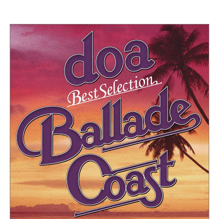
“BALLAD
オ
制
e
フ
作
COAST”
–
ィ
と
d
シ
ラ
2023
ャ
o
年
イ
ル
8
ブ
a
サ
月
活
オ
イ
18
動
フ
ト
日
を
ィ
by
行
シ
doa-
い
ャ
official
彼
ル
ら
サ
に
イ
し
か
ト
生
み