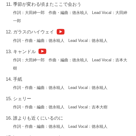
長
季節が変わる頃またここで会おう
を
作詞：大田紳一郎 作曲・編曲：徳永暁人 Lead Vocal：大田紳
持
一郎
つ
ガラスのハイウェイ
ア
作詞・作曲・編曲：徳永暁人 Lead Vocal：徳永暁人
ー
テ
キャンドル
ィ
作詞：大田紳一郎 作曲・編曲：徳永暁人 Lead Vocal：吉本大
ス
樹
ト
手紙
「
d
作詞・作曲・編曲：徳永暁人 Lead Vocal：徳永暁人
o
シェリー
a
作詞・作曲・編曲：徳永暁人 Lead Vocal：吉本大樹
」
の
誰よりも近くにいるのに
リ
作詞・作曲・編曲：徳永暁人 Lead Vocal：徳永暁人
リ