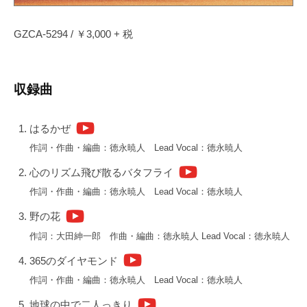
出
せ
GZCA-5294 / ￥3,000 + 税
な
い
3
収録曲
声
の
コ
はるかぜ
ー
作詞・作曲・編曲：徳永暁人 Lead Vocal：徳永暁人
ラ
心のリズム飛び散るバタフライ
ス
作詞・作曲・編曲：徳永暁人 Lead Vocal：徳永暁人
ワ
ー
野の花
ク
作詞：大田紳一郎 作曲・編曲：徳永暁人 Lead Vocal：徳永暁人
と
365のダイヤモンド
楽
曲
作詞・作曲・編曲：徳永暁人 Lead Vocal：徳永暁人
ご
地球の中で二人っきり