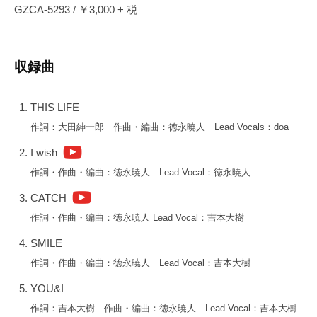
出
GZCA-5293 / ￥3,000 + 税
せ
な
い
収録曲
3
声
THIS LIFE
の
作詞：大田紳一郎 作曲・編曲：徳永暁人 Lead Vocals：doa
コ
ー
I wish
ラ
作詞・作曲・編曲：徳永暁人 Lead Vocal：徳永暁人
ス
CATCH
ワ
ー
作詞・作曲・編曲：徳永暁人 Lead Vocal：吉本大樹
ク
SMILE
と
作詞・作曲・編曲：徳永暁人 Lead Vocal：吉本大樹
楽
曲
YOU&I
ご
作詞：吉本大樹 作曲・編曲：徳永暁人 Lead Vocal：吉本大樹