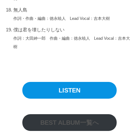
ー
無人島
ス
作詞・作曲・編曲：徳永暁人 Lead Vocal：吉本大樹
情
報
僕は君を壊したりしない
や
作詞：大田紳一郎 作曲・編曲：徳永暁人 Lead Vocal：吉本大
ラ
樹
イ
ブ
・
イ
ベ
LISTEN
ン
ト
情
報
な
BEST ALBUM一覧へ
ど
最