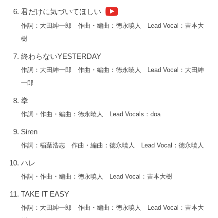
と
君だけに気づいてほしい
に
作詞：大田紳一郎 作曲・編曲：徳永暁人 Lead Vocal：吉本大
メ
樹
イ
ン
終わらないYESTERDAY
ヴ
作詞：大田紳一郎 作曲・編曲：徳永暁人 Lead Vocal：大田紳
ォ
一郎
ー
拳
カ
ル
作詞・作曲・編曲：徳永暁人 Lead Vocals：doa
が
Siren
変
作詞：稲葉浩志 作曲・編曲：徳永暁人 Lead Vocal：徳永暁人
わ
ハレ
る
と
作詞・作曲・編曲：徳永暁人 Lead Vocal：吉本大樹
い
TAKE IT EASY
う
作詞：大田紳一郎 作曲・編曲：徳永暁人 Lead Vocal：吉本大
特