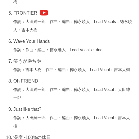
樹
と
に
FRONTIER
メ
作詞：大田紳一郎 作曲・編曲：徳永暁人 Lead Vocals：徳永暁
イ
人・吉本大樹
ン
Wave Your Hands
ヴ
ォ
作詞・作曲・編曲：徳永暁人 Lead Vocals：doa
ー
笑うが勝ちや
カ
作詞：吉本大樹 作曲・編曲：徳永暁人 Lead Vocal：吉本大樹
ル
が
Oh FRIEND
変
作詞：大田紳一郎 作曲・編曲：徳永暁人 Lead Vocal：大田紳
わ
一郎
る
Just like that?
と
作詞：大田紳一郎 作曲・編曲：徳永暁人 Lead Vocal：吉本大
い
樹
う
特
湿度 -100%の休日