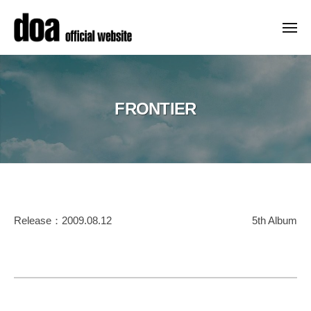
ュ
コ
ー
o
ン
a
メ
ニ
テ
o
d
メ
ュ
f
ン
ー
o
ジ
f
ツ
ャ
a
i
へ
FRONTIER
ー
o
c
ス
デ
f
i
キ
ビ
a
f
ッ
ュ
l
i
ー
プ
s
c
以
i
i
FRONTIER
来
t
Release：2009.08.12
5th Album
a
、
e
2023
精
l
–
年
力
d
s
8
的
o
i
月
a
に
t
18