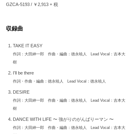
出
GZCA-5193 / ￥2,913 + 税
せ
な
い
収録曲
3
声
TAKE IT EASY
の
作詞：大田紳一郎 作曲・編曲：徳永暁人 Lead Vocal：吉本大
コ
ー
樹
ラ
I’ll be there
ス
作詞・作曲・編曲：徳永暁人 Lead Vocal：徳永暁人
ワ
DESIRE
ー
ク
作詞：大田紳一郎 作曲・編曲：徳永暁人 Lead Vocal：吉本大
と
樹
楽
DANCE WITH LIFE 〜 強がりのがんばりーマン 〜
曲
作詞：大田紳一郎 作曲・編曲：徳永暁人 Lead Vocal：吉本大
ご