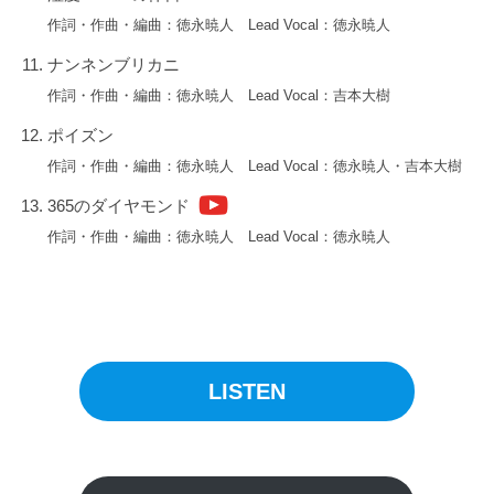
長
作詞・作曲・編曲：徳永暁人 Lead Vocal：徳永暁人
を
ナンネンブリカニ
持
つ
作詞・作曲・編曲：徳永暁人 Lead Vocal：吉本大樹
ア
ポイズン
ー
作詞・作曲・編曲：徳永暁人 Lead Vocal：徳永暁人・吉本大樹
テ
365のダイヤモンド
ィ
ス
作詞・作曲・編曲：徳永暁人 Lead Vocal：徳永暁人
ト
「
d
o
a
LISTEN
」
の
リ
リ