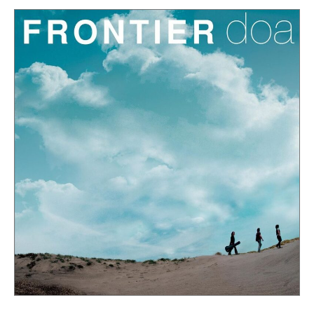
オ
制
e
日
フ
作
by
–
ィ
と
doa-
d
シ
ラ
official
ャ
o
イ
ル
ブ
a
サ
活
オ
イ
動
フ
ト
を
ィ
行
シ
い
ャ
彼
ル
ら
サ
に
イ
し
か
ト
生
み