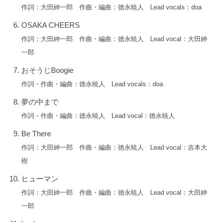
と
作詞：大田紳一郎 作曲・編曲：徳永暁人 Lead vocals：doa
に
OSAKA CHEERS
メ
作詞：大田紳一郎 作曲・編曲：徳永暁人 Lead vocal：大田紳
イ
一郎
ン
ヴ
おそうじBoogie
ォ
作詞・作曲・編曲：徳永暁人 Lead vocals：doa
ー
夢の中まで
カ
ル
作詞・作曲・編曲：徳永暁人 Lead vocal：徳永暁人
が
Be There
変
作詞：大田紳一郎 作曲・編曲：徳永暁人 Lead vocal：吉本大
わ
樹
る
と
ヒューマン
い
作詞：大田紳一郎 作曲・編曲：徳永暁人 Lead vocal：大田紳
う
一郎
特