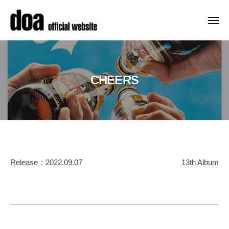
ュ
コ
ー
o
ン
a
メ
ニ
テ
o
d
メ
ュ
f
ン
ー
o
ジ
f
ツ
ャ
a
i
へ
CHEERS
ー
o
c
ス
デ
f
i
キ
ビ
a
f
ッ
ュ
l
i
ー
プ
s
c
以
i
i
CHEERS
来
t
Release：2022.09.07
13th Album
a
、
e
2023
精
l
–
年
力
d
s
8
的
o
i
月
a
に
t
18