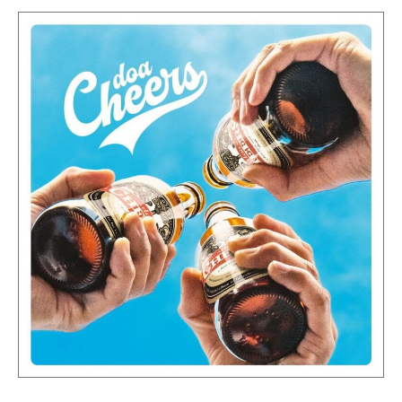
オ
制
e
日
フ
作
by
–
ィ
と
doa-
d
シ
ラ
official
ャ
o
イ
ル
ブ
a
サ
活
オ
イ
動
フ
ト
を
ィ
行
シ
い
ャ
彼
ル
ら
サ
に
イ
し
か
ト
生
み