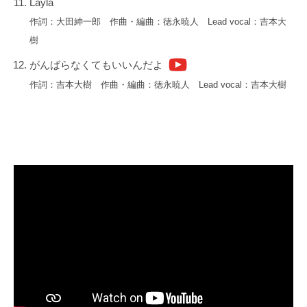
Layla
長
作詞：大田紳一郎 作曲・編曲：徳永暁人 Lead vocal：吉本大
を
樹
持
つ
がんばらなくてもいいんだよ
ア
作詞：吉本大樹 作曲・編曲：徳永暁人 Lead vocal：吉本大樹
ー
テ
ィ
ス
ト
「
d
o
a
」
の
リ
リ