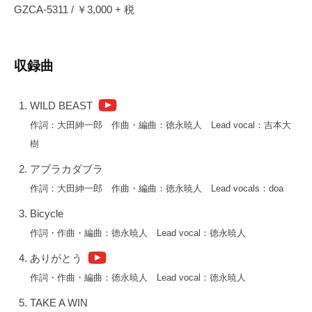
出
GZCA-5311 / ￥3,000 + 税
せ
な
い
収録曲
3
声
WILD BEAST
の
作詞：大田紳一郎 作曲・編曲：徳永暁人 Lead vocal：吉本大
コ
樹
ー
ラ
アブラカダブラ
ス
作詞：大田紳一郎 作曲・編曲：徳永暁人 Lead vocals：doa
ワ
Bicycle
ー
ク
作詞・作曲・編曲：徳永暁人 Lead vocal：徳永暁人
と
ありがとう
楽
作詞・作曲・編曲：徳永暁人 Lead vocal：徳永暁人
曲
ご
TAKE A WIN