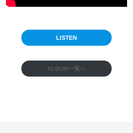
ー
ス
情
報
や
LISTEN
ラ
イ
ブ
・
ALBUM一覧へ
イ
ベ
ン
ト
情
報
な
ど
最